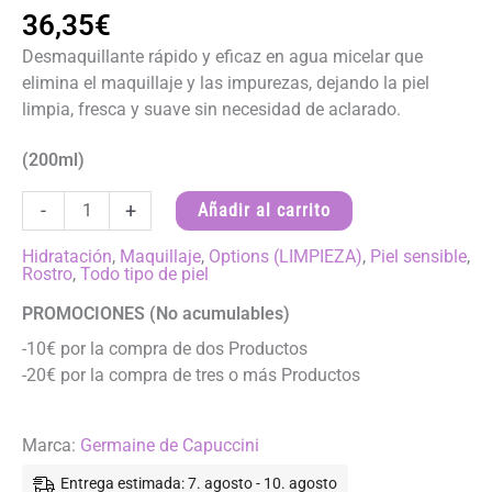
36,35
€
Desmaquillante rápido y eficaz en agua micelar que
elimina el maquillaje y las impurezas, dejando la piel
limpia, fresca y suave sin necesidad de aclarado.
(200ml)
AGUA
-
+
Añadir al carrito
DESMAQUILLANTE
EXPRÉS
Hidratación
,
Maquillaje
,
Options (LIMPIEZA)
,
Piel sensible
,
Rostro
,
Todo tipo de piel
-
Options
PROMOCIONES (No acumulables)
cantidad
-10€ por la compra de dos Productos
-20€ por la compra de tres o más Productos
Marca:
Germaine de Capuccini
Entrega estimada: 7. agosto - 10. agosto