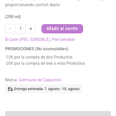
proporcionando confort diario.
(200 ml)
GEL
-
+
Añadir al carrito
DE
AGUA
B-Calm (PIEL SENSIBLE)
,
Piel sensible
MICELAR
PROMOCIONES (No acumulables)
-
-10€ por la compra de dos Productos
B-
-20€ por la compra de tres o más Productos
Calm
cantidad
Marca:
Germaine de Capuccini
Entrega estimada: 7. agosto - 10. agosto