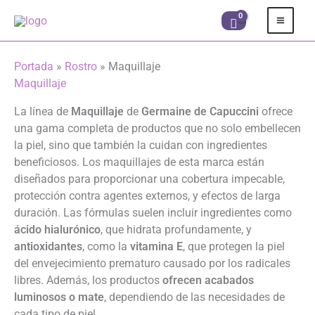
Ir
al
contenido
Portada
»
Rostro
»
Maquillaje
Maquillaje
La línea de
Maquillaje
de
Germaine de Capuccini
ofrece
una gama completa de productos que no solo embellecen
la piel, sino que también la cuidan con ingredientes
beneficiosos. Los maquillajes de esta marca están
diseñados para proporcionar una cobertura impecable,
protección contra agentes externos, y efectos de larga
duración. Las fórmulas suelen incluir ingredientes como
ácido hialurónico
, que hidrata profundamente, y
antioxidantes
, como la
vitamina E
, que protegen la piel
del envejecimiento prematuro causado por los radicales
libres. Además, los productos
ofrecen acabados
luminosos o mate
, dependiendo de las necesidades de
cada tipo de piel.