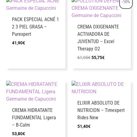
-10%
PACK ESPECIAL ACNÉ 1
2 3 PIEL GRASA –
CREMA OXIGENANTE
Purexpert
ACTIVADORA DE
JUVENTUD – Excel
41,90
€
Therapy O2
El
El
61,95
€
55,75
€
precio
precio
original
actual
era:
es:
61,95€.
55,75€.
ELIXIR ABSOLUTO DE
CREMA HIDRATANTE
NUTRICION – Timexpert
FUNDAMENTAL Ligera
Rides New
– B-Calm
51,40
€
53,80
€