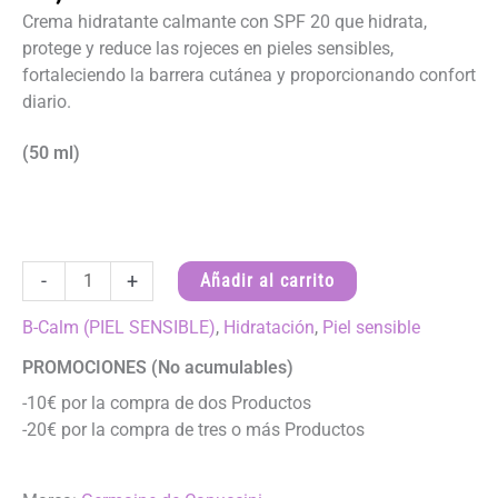
Crema hidratante calmante con SPF 20 que hidrata,
protege y reduce las rojeces en pieles sensibles,
fortaleciendo la barrera cutánea y proporcionando confort
diario.
(50 ml)
CREMA
-
+
Añadir al carrito
HIDRATANTE
CORRECTORA
B-Calm (PIEL SENSIBLE)
,
Hidratación
,
Piel sensible
SPF
PROMOCIONES (No acumulables)
20
-10€ por la compra de dos Productos
-
-20€ por la compra de tres o más Productos
B-
Calm
cantidad