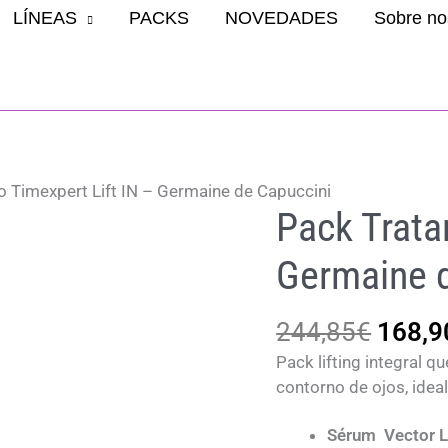
LÍNEAS
PACKS
NOVEDADES
Sobre no
 Timexpert Lift IN – Germaine de Capuccini
Pack Trata
Germaine 
El
244,85
€
168,9
preci
Pack lifting integral qu
origin
contorno de ojos, ideal
era:
244,8
Sérum Vector Lif