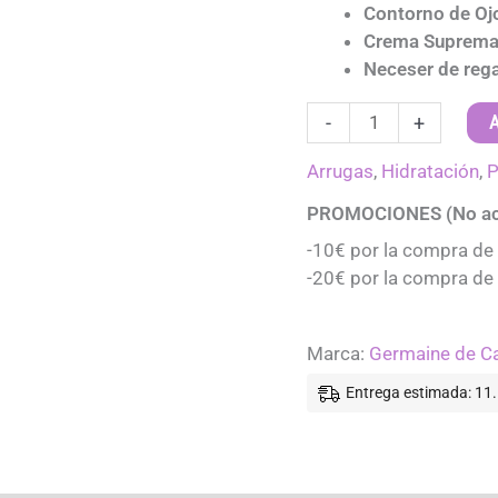
Contorno de Ojo
Crema Suprema d
Neceser de reg
Pack
A
-
+
Tratamiento
Timexpert
Arrugas
,
Hidratación
,
P
Lift
PROMOCIONES (No ac
IN
-10€ por la compra de
-
-20€ por la compra de
Germaine
de
Capuccini
Marca:
Germaine de C
cantidad
Entrega estimada: 11.