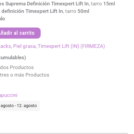
s Suprema Definición Timexpert Lift In
, tarro
15ml
efinición Timexpert Lift In
, tarro
50ml
alo
ñadir al carrito
acks
,
Piel grasa
,
Timexpert Lift (IN) (FIRMEZA)
umulables)
 dos Productos
 tres o más Productos
apuccini
 agosto - 12. agosto