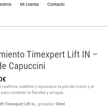
sotros
Mi cuenta
Contacto
miento Timexpert Lift IN –
de Capuccini
El
0
€
o
precio
e reafirma, redefine y rejuvenece la piel del rostro y el
al
actual
 para combatir la flacidez y arrugas.
es:
5€.
168,90€.
t Timexpert Lift In,
goteador
50ml