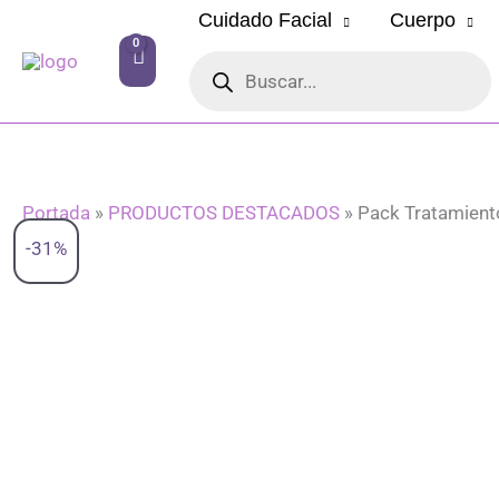
Ir
Cuidado Facial
Cuerpo
al
Búsqueda
contenido
de
productos
Portada
»
PRODUCTOS DESTACADOS
»
Pack Tratamiento
-31%