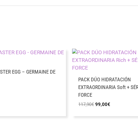
STER EGG – GERMAINE DE
I
PACK DÚO HIDRATACIÓN
EXTRAORDINARIA Soft + SÉ
FORCE
El
El
117,90
€
99,00
€
precio
precio
original
actual
era:
es:
117,90€.
99,00€.