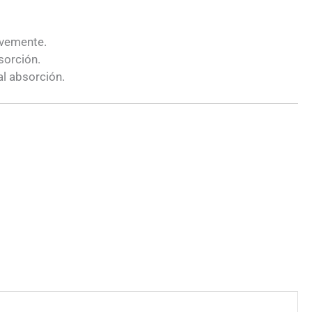
avemente.
sorción.
al absorción.