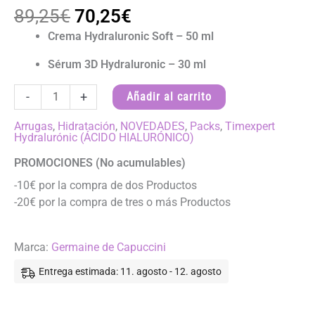
El
El
89,25
€
70,25
€
precio
precio
Crema Hydraluronic Soft – 50 ml
original
actual
era:
es:
Sérum 3D Hydraluronic – 30 ml
89,25€.
70,25€.
Pack
-
+
Añadir al carrito
Navidad
Timexpert
Arrugas
,
Hidratación
,
NOVEDADES
,
Packs
,
Timexpert
Hydralurónic (ÁCIDO HIALURÓNICO)
Hydraluronic
–
PROMOCIONES (No acumulables)
Crema
-10€ por la compra de dos Productos
Soft
-20€ por la compra de tres o más Productos
cantidad
Marca:
Germaine de Capuccini
Entrega estimada: 11. agosto - 12. agosto