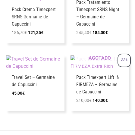
Pack Tratamiento
Pack Crema Timexpert
Timexpert SRNS Night
SRNS Germaine de
– Germaine de
Capuccini
Capuccini
El
El
El
El
186,70
€
121,35
€
245,40
€
184,00
€
precio
precio
precio
precio
original
actual
original
actual
era:
es:
era:
es:
186,70€.
121,35€.
245,40€.
184,00€.
AGOTADO
-33%
Travel Set – Germaine
Pack Timexpert Lift IN
de Capuccini
FIRMEZA – Germaine
de Capuccini
45,00
€
El
El
210,00
€
140,00
€
precio
precio
original
actual
era:
es:
210,00€.
140,00€.