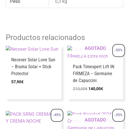
Peso
0,3 kg
Productos relacionados
AGOTADO
-33%
Neceser Solar Love Sun
– Bruma Solar + Stick
Pack Timexpert Lift IN
Protector
FIRMEZA – Germaine
de Capuccini
57,90
€
El
El
210,00
€
140,00
€
precio
precio
original
actual
era:
es:
210,00€.
140,00€.
-45%
-35%
AGOTADO