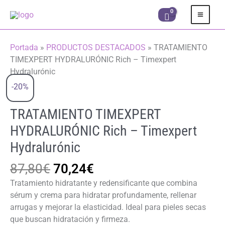
Ir
al
contenido
Portada
»
PRODUCTOS DESTACADOS
»
TRATAMIENTO
TIMEXPERT HYDRALURÓNIC Rich – Timexpert
Hydralurónic
-20%
TRATAMIENTO TIMEXPERT
HYDRALURÓNIC Rich – Timexpert
Hydralurónic
El
El
87,80
€
70,24
€
precio
precio
Tratamiento hidratante y redensificante que combina
original
actual
sérum y crema para hidratar profundamente, rellenar
era:
es:
arrugas y mejorar la elasticidad. Ideal para pieles secas
87,80€.
70,24€.
que buscan hidratación y firmeza.