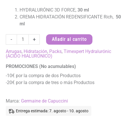
HYDRALURÓNIC 3D FORCE,
30 ml
CREMA HIDRATACIÓN REDENSIFICANTE Rich,
50
ml
TRATAMIENTO
-
+
Añadir al carrito
TIMEXPERT
HYDRALURÓNIC
Arrugas
,
Hidratación
,
Packs
,
Timexpert Hydralurónic
(ÁCIDO HIALURÓNICO)
Rich
-
PROMOCIONES (No acumulables)
Timexpert
-10€ por la compra de dos Productos
Hydralurónic
-20€ por la compra de tres o más Productos
cantidad
Marca:
Germaine de Capuccini
Entrega estimada: 7. agosto - 10. agosto