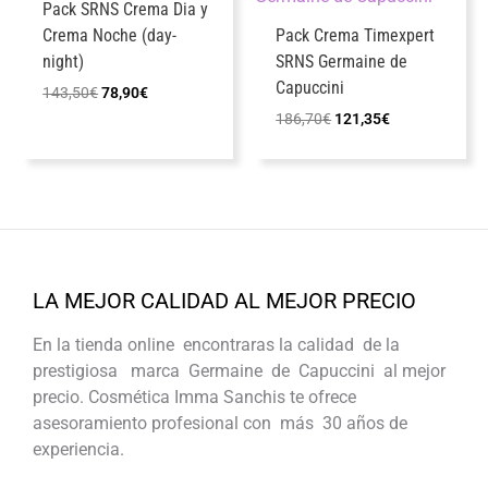
Pack SRNS Crema Dia y
Crema Noche (day-
Pack Crema Timexpert
night)
SRNS Germaine de
Capuccini
El
El
143,50
€
78,90
€
precio
precio
El
El
186,70
€
121,35
€
original
actual
precio
precio
era:
es:
original
actual
143,50€.
78,90€.
era:
es:
186,70€.
121,35€.
LA MEJOR CALIDAD AL MEJOR PRECIO
En la tienda online encontraras la calidad de la
prestigiosa marca Germaine de Capuccini al mejor
precio. Cosmética Imma Sanchis te ofrece
asesoramiento profesional con más 30 años de
experiencia.