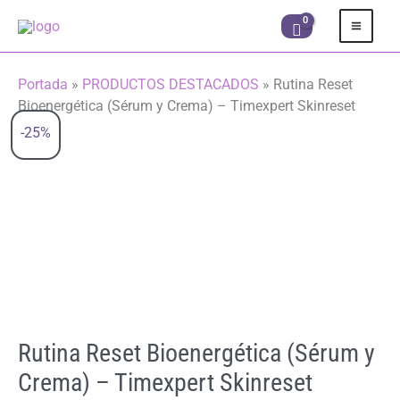
Ir
al
contenido
Portada
»
PRODUCTOS DESTACADOS
»
Rutina Reset
Bioenergética (Sérum y Crema) – Timexpert Skinreset
-25%
Rutina Reset Bioenergética (Sérum y
Crema) – Timexpert Skinreset