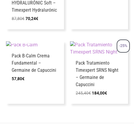
HYDRALURÓNIC Soft –
Timexpert Hydralurónic
El
El
87,80
€
70,24
€
precio
precio
original
actual
era:
es:
AGOTADO
87,80€.
70,24€.
-25%
Pack B-Calm Crema
Fundamental –
Pack Tratamiento
Germaine de Capuccini
Timexpert SRNS Night
– Germaine de
57,80
€
Capuccini
El
El
245,40
€
184,00
€
precio
precio
original
actual
era:
es:
245,40€.
184,00€.