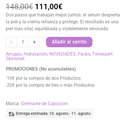
El
El
148,00
€
111,00
€
precio
precio
Dos pasos que trabajan mejor juntos: el sérum despierta
original
actual
la piel y la crema refuerza y protege. El resultado es una
era:
es:
piel más vital, equilibrada y visiblemente renovada.
148,00€.
111,00€.
Rutina
-
+
Añadir al carrito
Reset
Bioenergética
Arrugas
,
Hidratación
,
NOVEDADES
,
Packs
,
Timexpert
Skinreset
(Sérum
y
PROMOCIONES (No acumulables)
Crema)
-10€ por la compra de dos Productos
-
-20€ por la compra de tres o más Productos
Timexpert
Skinreset
cantidad
Marca:
Germaine de Capuccini
Entrega estimada: 10. agosto - 11. agosto