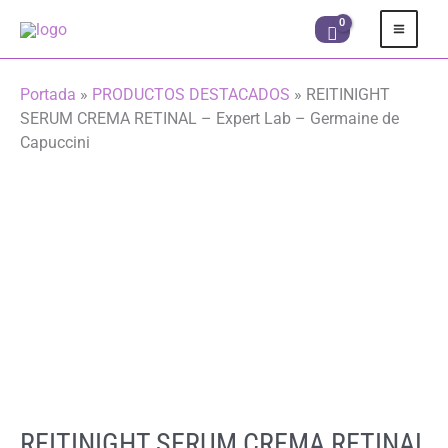
Ir
al
contenido
Portada
»
PRODUCTOS DESTACADOS
»
REITINIGHT
SERUM CREMA RETINAL – Expert Lab – Germaine de
Capuccini
REITINIGHT SERUM CREMA RETINAL