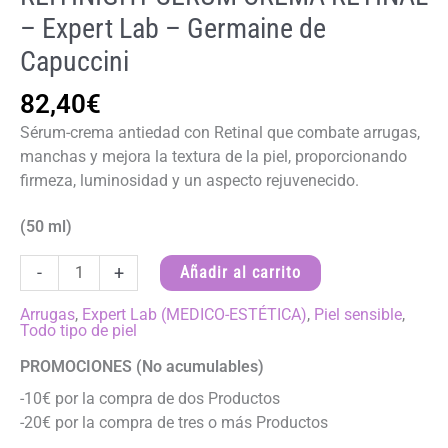
– Expert Lab – Germaine de
Capuccini
82,40
€
Sérum-crema antiedad con Retinal que combate arrugas,
manchas y mejora la textura de la piel, proporcionando
firmeza, luminosidad y un aspecto rejuvenecido.
(50 ml)
REITINIGHT
-
+
Añadir al carrito
SERUM
CREMA
Arrugas
,
Expert Lab (MEDICO-ESTÉTICA)
,
Piel sensible
,
Todo tipo de piel
RETINAL
-
PROMOCIONES (No acumulables)
Expert
-10€ por la compra de dos Productos
Lab
-20€ por la compra de tres o más Productos
-