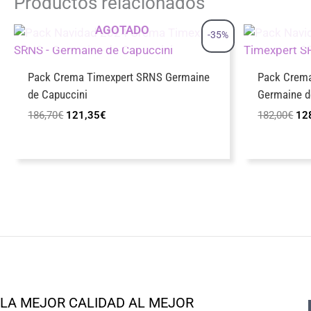
Productos relacionados
AGOTADO
-35%
Pack Crema Timexpert SRNS Germaine
Pack Crema
de Capuccini
Germaine d
El
El
El
186,70
€
121,35
€
182,00
€
12
precio
precio
pre
original
actual
ori
era:
es:
era
186,70€.
121,35€.
18
LA MEJOR CALIDAD AL MEJOR