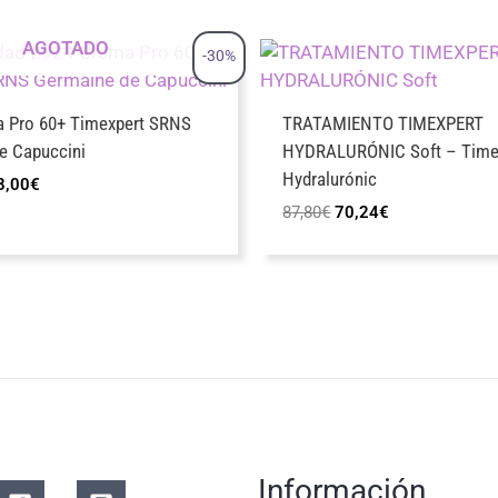
AGOTADO
-30%
 Pro 60+ Timexpert SRNS
TRATAMIENTO TIMEXPERT
e Capuccini
HYDRALURÓNIC Soft – Time
Hydralurónic
El
8,00
€
cio
precio
El
El
87,80
€
70,24
€
ginal
actual
precio
precio
:
es:
original
actual
2,00€.
128,00€.
era:
es:
87,80€.
70,24€.
Información