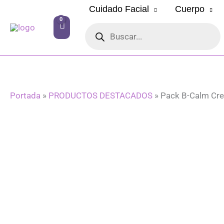
Ir
Cuidado Facial
Cuerpo
al
Búsqueda
contenido
de
productos
Portada
»
PRODUCTOS DESTACADOS
»
Pack B-Calm Cre