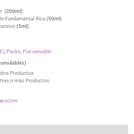
ar
(200ml)
te Fundamental Rica
(50ml)
tensivo
(5ml)
E)
,
Packs
,
Piel sensible
umulables)
 dos Productos
 tres o más Productos
apuccini