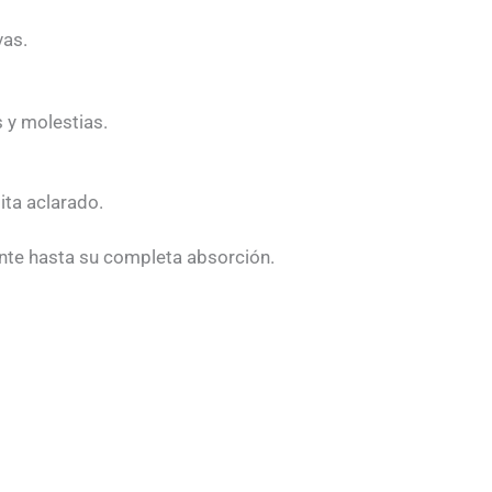
vas.
s y molestias.
ita aclarado.
nte hasta su completa absorción.