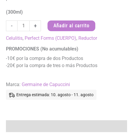
(300ml)
FOREVER
-
+
Añadir al carrito
FIT
-
Celulitis
,
Perfect Forms (CUERPO)
,
Reductor
Perfect
PROMOCIONES (No acumulables)
Forms
-10€ por la compra de dos Productos
cantidad
-20€ por la compra de tres o más Productos
Marca:
Germaine de Capuccini
Entrega estimada: 10. agosto - 11. agosto
Descripción