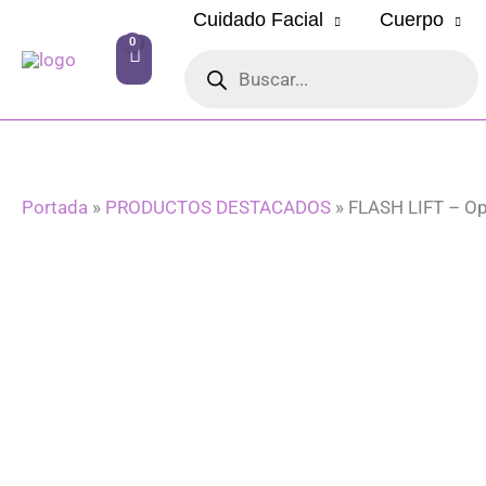
Ir
Cuidado Facial
Cuerpo
al
Búsqueda
contenido
de
productos
Portada
»
PRODUCTOS DESTACADOS
»
FLASH LIFT – Op