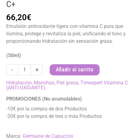
C+
66,20
€
Emulsión antioxidante ligera con vitamina C pura que
ilumina, protege y revitaliza la piel, unificando el tono y
proporcionando hidratación sin sensación grasa.
(50ml)
EMULSION
-
+
Añadir al carrito
ANTIOXIDANTE
ILUMINADORA
Hidratación
,
Manchas
,
Piel grasa
,
Timexpert Vitamina C
(ANTI-OXIDANTE)
-
Timexpert
PROMOCIONES (No acumulables)
Radiance
-10€ por la compra de dos Productos
C+
-20€ por la compra de tres o más Productos
cantidad
Marca:
Germaine de Capuccini