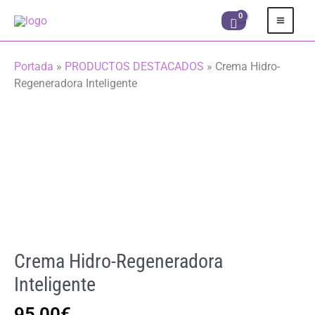
Ir
al
contenido
Portada
»
PRODUCTOS DESTACADOS
»
Crema Hidro-
Regeneradora Inteligente
Crema Hidro-Regeneradora
Inteligente
95,00
€