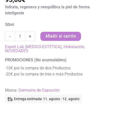
hidrata, regenera y reequilibra la piel de forma
inteligente
50ml
Crema
-
+
Añadir al carrito
Hidro-
Regeneradora
Expert Lab (MEDICO-ESTÉTICA)
,
Hidratación
,
NOVEDADES
Inteligente
cantidad
PROMOCIONES (No acumulables)
-10€ por la compra de dos Productos
-20€ por la compra de tres o más Productos
Marca:
Germaine de Capuccini
Entrega estimada: 11. agosto - 12. agosto