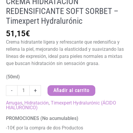
CREMA HIDRATACIÓN
REDENSIFICANTE SOFT SORBET –
Timexpert Hydralurónic
51,15
€
Crema hidratante ligera y refrescante que redensifica y
rellena la piel, mejorando la elasticidad y suavizando las
líneas de expresión, ideal para pieles normales a mixtas
que buscan hidratación sin sensación grasa.
(
50ml)
CREMA
-
+
Añadir al carrito
HIDRATACIÓN
REDENSIFICANTE
Arrugas
,
Hidratación
,
Timexpert Hydralurónic (ÁCIDO
HIALURÓNICO)
SOFT
SORBET
PROMOCIONES (No acumulables)
-
-10€ por la compra de dos Productos
Timexpert