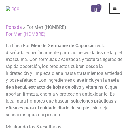
Ir
al
contenido
Portada
»
For Men (HOMBRE)
For Men (HOMBRE)
La línea
For Men
de
Germaine de Capuccini
está
diseñada específicamente para las necesidades de la piel
masculina. Con fórmulas avanzadas y texturas ligeras de
rápida absorción, los productos cubren desde la
hidratación y limpieza diaria hasta tratamientos antiedad
y post-afeitado. Los ingredientes clave incluyen la
savia
de abedul
,
extracto de hojas de olivo
y
vitamina C
, que
aportan firmeza, energía y protección antioxidante. Es
ideal para hombres que buscan
soluciones prácticas y
eficaces para el cuidado diario de su piel,
sin dejar
sensación grasa ni pesada.
Mostrando los 8 resultados