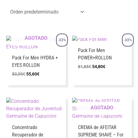
AGOTADO
AGOTADO
-33%
-33%
Pack For Men
Pack For Men HYDRA +
POWER+ROLLON
EYES ROLLON
El
El
81,85
€
54,80
€
precio
precio
El
El
83,05
€
55,60
€
original
actual
precio
precio
era:
es:
original
actual
81,85€.
54,80€.
era:
es:
83,05€.
55,60€.
AGOTADO
Concentrado
CREMA de AFEITAR
Recuperador de
SUPREME SHAVE – For