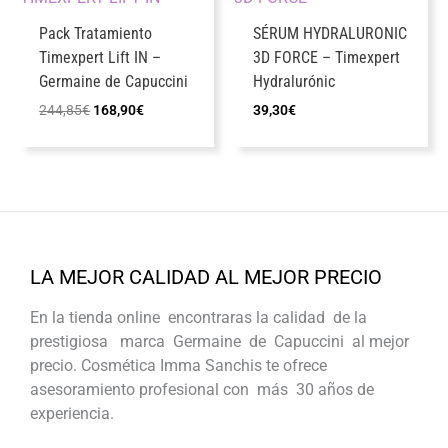
Pack Tratamiento
SÉRUM HYDRALURONIC
Timexpert Lift IN –
3D FORCE – Timexpert
Germaine de Capuccini
Hydralurónic
El
El
244,85
€
168,90
€
39,30
€
precio
precio
original
actual
era:
es:
244,85€.
168,90€.
LA MEJOR CALIDAD AL MEJOR PRECIO
En la tienda online encontraras la calidad de la
prestigiosa marca Germaine de Capuccini al mejor
precio. Cosmética Imma Sanchis te ofrece
asesoramiento profesional con más 30 años de
experiencia.