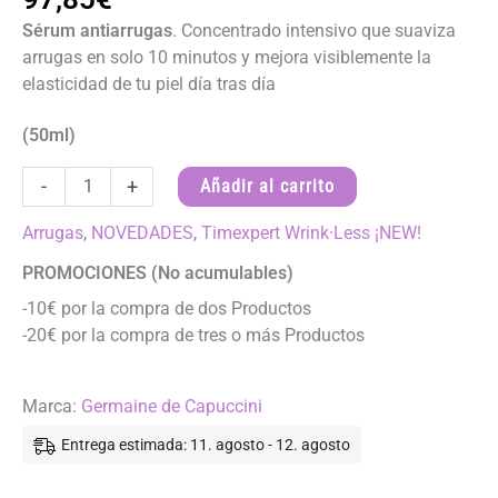
Sérum antiarrugas
. Concentrado intensivo que suaviza
arrugas en solo 10 minutos y mejora visiblemente la
elasticidad de tu piel día tras día
(50ml)
SÉRUM
-
+
Añadir al carrito
PRO-
COLÁGENO
Arrugas
,
NOVEDADES
,
Timexpert Wrink·Less ¡NEW!
–
PROMOCIONES (No acumulables)
Timexpert
-10€ por la compra de dos Productos
Wrink-
-20€ por la compra de tres o más Productos
Less
cantidad
Marca:
Germaine de Capuccini
Entrega estimada: 11. agosto - 12. agosto