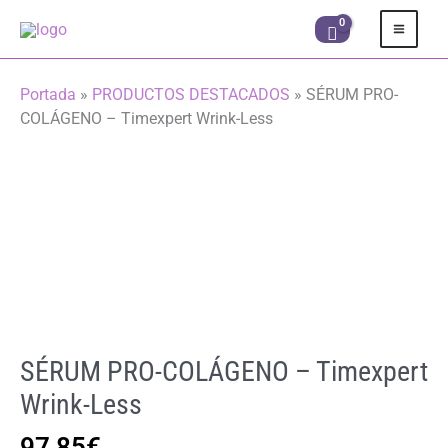
Ir
al
contenido
Portada
»
PRODUCTOS DESTACADOS
»
SÉRUM PRO-
COLÁGENO – Timexpert Wrink-Less
SÉRUM PRO-COLÁGENO – Timexpert
Wrink-Less
97,85
€