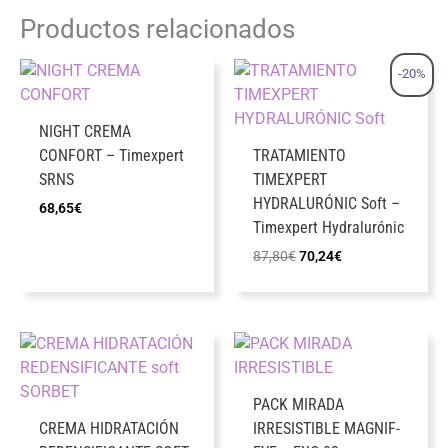
Productos relacionados
-20%
NIGHT CREMA
CONFORT – Timexpert
TRATAMIENTO
SRNS
TIMEXPERT
HYDRALURÓNIC Soft –
68,65
€
Timexpert Hydralurónic
El
El
87,80
€
70,24
€
precio
precio
original
actual
era:
es:
87,80€.
70,24€.
PACK MIRADA
CREMA HIDRATACIÓN
IRRESISTIBLE MAGNIF-