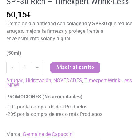
SPF30 Rich – Timexpert Wrink·Less
60,15
€
Crema de día antiedad con
colágeno y SPF30
que reduce
arrugas, mejora la firmeza y protege frente al
envejecimiento solar y digital.
(50ml)
Eco
-
+
Añadir al carrito
Refill
Crema
Arrugas
,
Hidratación
,
NOVEDADES
,
Timexpert Wrink·Less
¡NEW!
Día
Pro-
PROMOCIONES (No acumulables)
Colágeno
-10€ por la compra de dos Productos
SPF30
-20€ por la compra de tres o más Productos
Rich
-
Timexpert
Marca:
Germaine de Capuccini